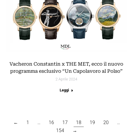
Vacheron Constantin x THE MET, ecco il nuovo
programma esclusivo “Un Capolavoro al Polso”
2 Aprile 2024
Leggi
←
1
…
16
17
18
19
20
…
154
→