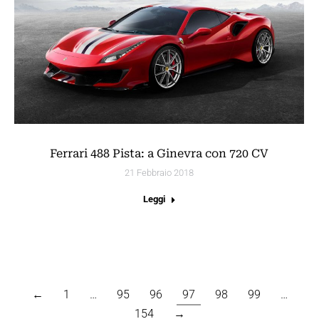
Ferrari 488 Pista: a Ginevra con 720 CV
21 Febbraio 2018
Leggi
←
1
…
95
96
97
98
99
…
154
→