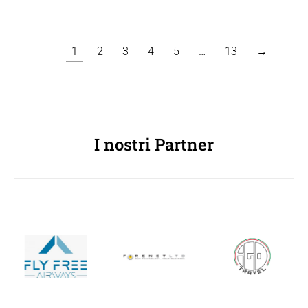
1
2
3
4
5
…
13
→
I nostri Partner