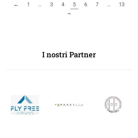
←
1
…
3
4
5
6
7
…
13
→
I nostri Partner