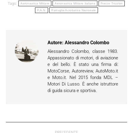
Tags:
Aeronautica Militare
Aeronautica Militare Italiana
Frecce Tricolori
P.A.N.
Pattuglia Acrobatica Nazionale
Autore:
Alessandro Colombo
Alessandro Colombo, classe 1983.
Appassionato di motori, di aviazione
e del bello. È stato una firma di:
MotoCorse, Autoreview, AutoMoto.it
e Moto.it. Nel 2015 fonda MDL –
Motori Di Lusso. È anche istruttore
di guida sicura e sportiva.
Naviga
PRECEDENTE