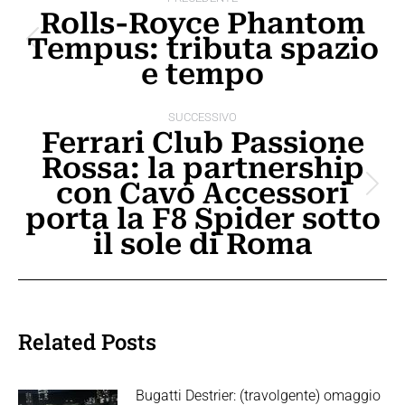
tra
Rolls-Royce Phantom
Tempus: tributa spazio
i
Post
e tempo
precedente:
post
SUCCESSIVO
Ferrari Club Passione
Rossa: la partnership
con Cavó Accessori
Prossimo
porta la F8 Spider sotto
post:
il sole di Roma
Related Posts
Bugatti Destrier: (travolgente) omaggio