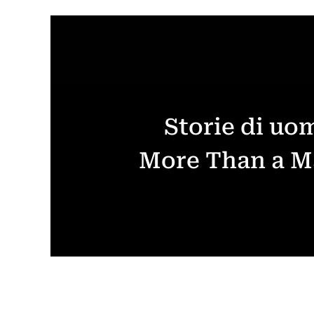
Storie di uom
More Than a 