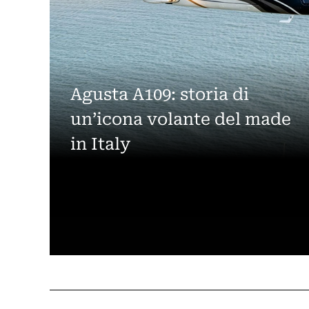
Agusta A109: storia di
un’icona volante del made
in Italy