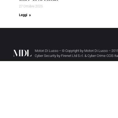
27 Ottobre 2025
Leggi
Motori Di Lusso – © Copyright by
Motori Di Lusso
– 2015
Cyber Security by
Firenet Ltd S.r.l.
&
Cyber Crime CCIS It