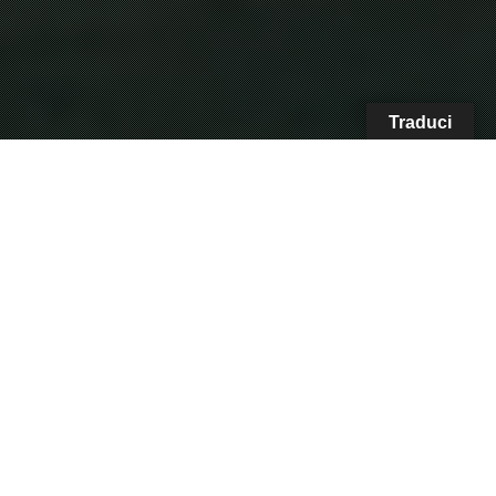
Traduci
Il
costruttore brasiliano
ha portato a
EBACE
2024
l’
Embraer Praetor 600
,
business-jet
a
cabina media
che si propone di strizzare
l’occhio agli operatori europei.