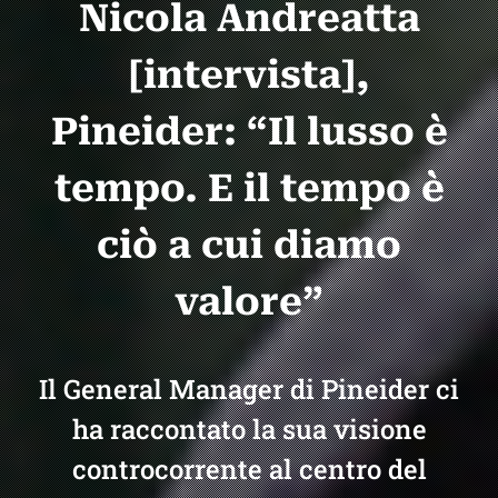
Nicola Andreatta
[intervista],
Pineider: “Il lusso è
tempo. E il tempo è
ciò a cui diamo
valore”
Il General Manager di Pineider ci
ha raccontato la sua visione
controcorrente al centro del