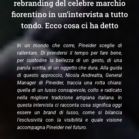
rebranding del celebre marchio
fiorentino in un’intervista a tutto
tondo. Ecco cosa ci ha detto
In un mondo che corre, Pineider sceglie di
rallentare. Di prendersi il tempo per fare bene,
per custodire la bellezza di un gesto, di una
parola scritta, di un oggetto che dura. Alla guida
di questo approccio, Nicola Andreatta, General
Manager di Pineider, traccia una rotta chiara:
quella di un lusso consapevole, colto e radicato
nella migliore tradizione artigiana italiana. In
questa intervista ci racconta cosa significa oggi
essere un brand di lusso, come si bilancia
l’esclusività con la visibilità e quale visione
accompagna Pineider nel futuro.