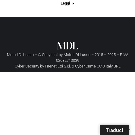
Leggi
Motori Di Lusso – © Copyright by
Motori Di Lusso
– 2015 – 2025 – P.IVA
02682710039
Cyber Security by
Firenet Ltd S.r.l.
&
Cyber Crime CCIS Italy SRL
Traduci