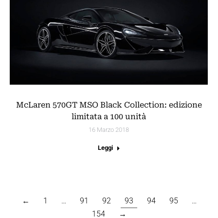
McLaren 570GT MSO Black Collection: edizione
limitata a 100 unità
16 Marzo 2018
Leggi
←
1
…
91
92
93
94
95
…
154
→