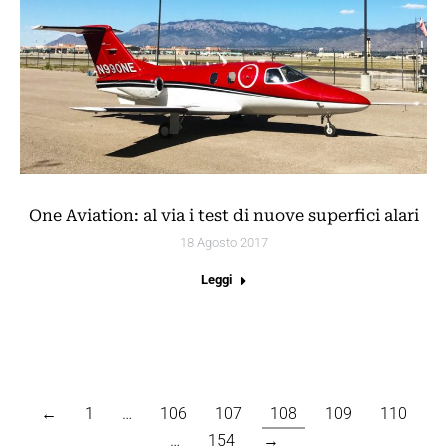
One Aviation: al via i test di nuove superfici alari
18 Agosto 2017
Leggi
←
1
…
106
107
108
109
110
…
154
→