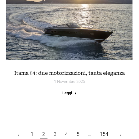
Itama 54: due motorizzazioni, tanta eleganza
1 Novembre 2025
Leggi
←
1
2
3
4
5
…
154
→