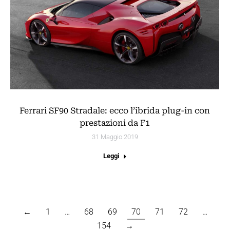
Ferrari SF90 Stradale: ecco l’ibrida plug-in con
prestazioni da F1
31 Maggio 2019
Leggi
←
1
…
68
69
70
71
72
…
154
→