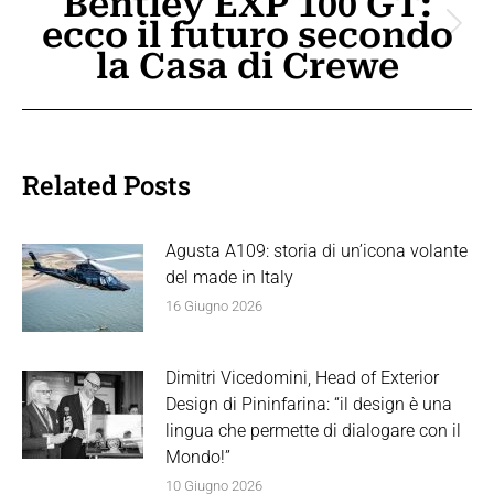
Bentley EXP 100 GT:
ecco il futuro secondo
Prossimo
la Casa di Crewe
post:
Related Posts
Agusta A109: storia di un’icona volante
del made in Italy
16 Giugno 2026
Dimitri Vicedomini, Head of Exterior
Design di Pininfarina: “il design è una
lingua che permette di dialogare con il
Mondo!”
10 Giugno 2026