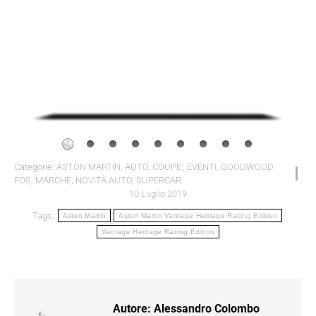
Categorie:
ASTON MARTIN
,
AUTO
,
COUPE'
,
EVENTI
,
GOODWOOD
FOS
,
MARCHE
,
NOVITÀ AUTO
,
SUPERCAR
10 Luglio 2019
Tags:
Aston Martin
Aston Martin Vantage Heritage Racing Edition
Vantage Heritage Racing Edition
Autore:
Alessandro Colombo