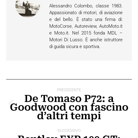
Alessandro Colombo, classe 1983.
Appassionato di motori, di aviazione
e del bello. È stato una firma di:
MotoCorse, Autoreview, AutoMoto.it
e Moto.it. Nel 2015 fonda MDL –
Motori Di Lusso. È anche istruttore
di guida sicura e sportiva.
Naviga
PRECEDENTE
tra
De Tomaso P72: a
Goodwood con fascino
i
Post
d’altri tempi
precedente:
post
SUCCESSIVO