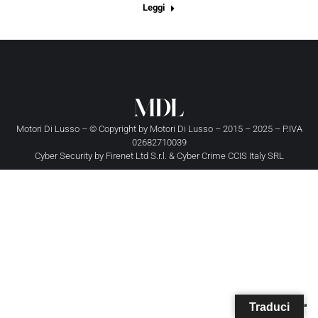
Leggi
Motori Di Lusso – © Copyright by
Motori Di Lusso
– 2015 – 2025 – P.IVA
02682710039
Cyber Security by
Firenet Ltd S.r.l.
&
Cyber Crime CCIS Italy SRL
Traduci