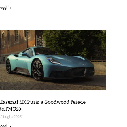
Leggi
Maserati MCPura: a Goodwood l’erede
dell’MC20
8 Luglio 2025
Leggi