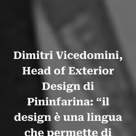
Dimitri Vicedomini,
Head of Exterior
Design di
Pininfarina: “il
design è una lingua
che permette di