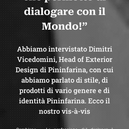
dialogare con il
Mondo!”
Abbiamo intervistato Dimitri
Vicedomini, Head of Exterior
Design di Pininfarina, con cui
abbiamo parlato di stile, di
prodotti di vario genere e di
identità Pininfarina. Ecco il
nostro vis-à-vis