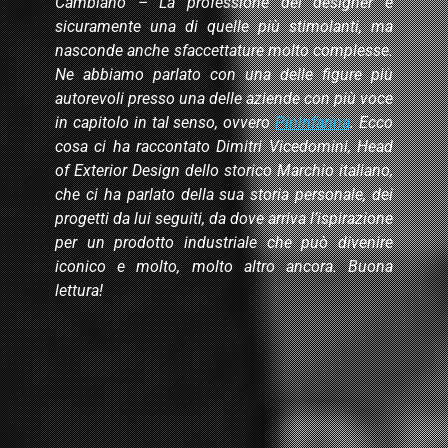
Cambiano – La professione del designer è
sicuramente una di quelle più stimolanti, ma
nasconde anche sfaccettature molto complesse.
Ne abbiamo parlato con una delle figure più
autorevoli presso una delle aziende con più voce
in capitolo in tal senso, ovvero
Pininfarina
. Ecco
cosa ci ha raccontato Dimitri Vicedomini, Head
of Exterior Design dello storico Marchio italiano,
che ci ha parlato della sua storia personale, dei
progetti da lui seguiti, da dove arriva l’ispirazione
per un prodotto industriale che può divenire
iconico e molto, molto altro ancora. Buona
lettura!