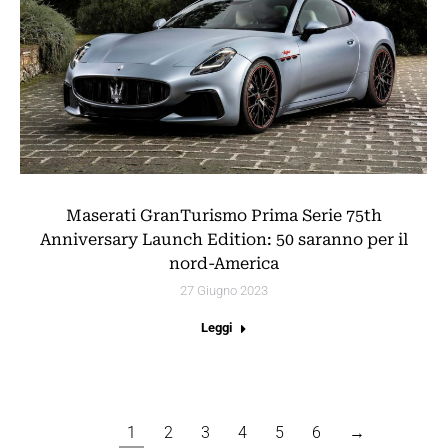
Maserati GranTurismo Prima Serie 75th
Anniversary Launch Edition: 50 saranno per il
nord-America
27 Giugno 2023
Leggi
1
2
3
4
5
6
→