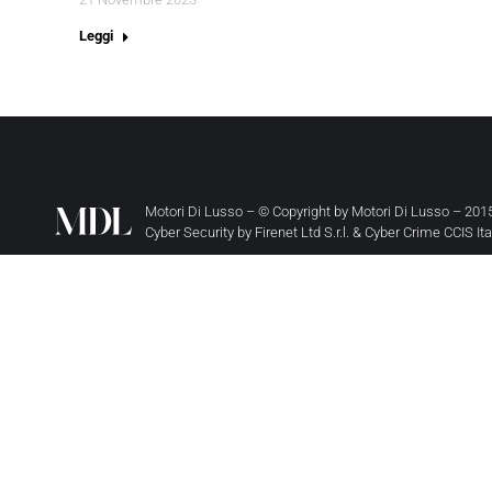
Leggi
Motori Di Lusso – © Copyright by
Motori Di Lusso
– 2015
Cyber Security by
Firenet Ltd S.r.l.
&
Cyber Crime CCIS It