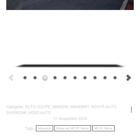
Categorie:
AUTO
,
COUPE'
,
MARCHE
,
MASERATI
,
NOVITÀ AUTO
,
SUPERCAR
,
VIDEO AUTO
21 Novembre 2023
Tags:
Maserati
Maserati MC20 Notte
MC20 Notte