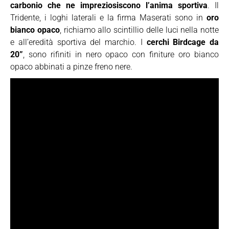
carbonio che ne impreziosiscono l’anima sportiva
. Il
Tridente, i loghi laterali e la firma Maserati sono in
oro
bianco opaco
, richiamo allo scintillio delle luci nella notte
e all’eredità sportiva del marchio. I
cerchi Birdcage da
20”
, sono rifiniti in nero opaco con finiture oro bianco
opaco abbinati a pinze freno nere.