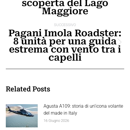
scoperta del Lago
post
precedente:
Maggiore
SUCCESSIVO
Pagani Imola Roadster:
8 unità per una guida
Prossimo
estrema con vento tra i
post:
capelli
Related Posts
Agusta A109: storia di un’icona volante
del made in Italy
16 Giugno 2026