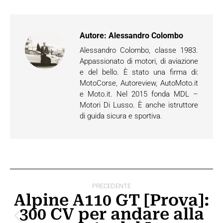
Autore:
Alessandro Colombo
Alessandro Colombo, classe 1983.
Appassionato di motori, di aviazione
e del bello. È stato una firma di:
MotoCorse, Autoreview, AutoMoto.it
e Moto.it. Nel 2015 fonda MDL –
Motori Di Lusso. È anche istruttore
di guida sicura e sportiva.
Naviga
PRECEDENTE
tra
Alpine A110 GT [Prova]:
300 CV per andare alla
i
Post