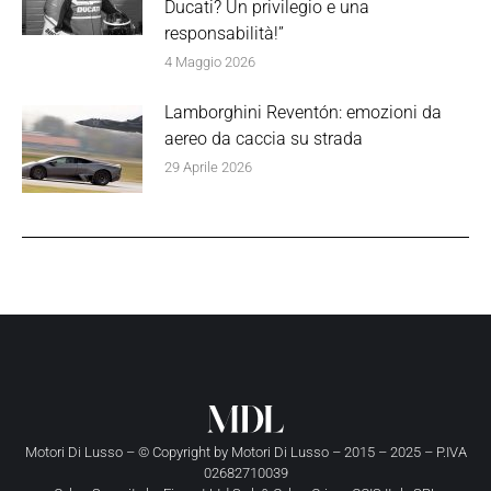
Ducati? Un privilegio e una
responsabilità!”
4 Maggio 2026
Lamborghini Reventón: emozioni da
aereo da caccia su strada
29 Aprile 2026
Motori Di Lusso – © Copyright by
Motori Di Lusso
– 2015 – 2025 – P.IVA
02682710039