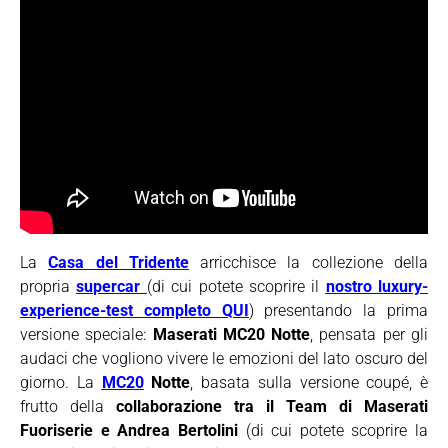
La
Casa del Tridente
arricchisce la collezione della
propria
supercar
(di cui potete scoprire il
nostro luxury-
experience-test completo QUI
) presentando la prima
versione speciale:
Maserati MC20 Notte
, pensata per gli
audaci che vogliono vivere le emozioni del lato oscuro del
giorno. La
MC20
Notte
, basata sulla versione coupé, è
frutto della
collaborazione tra il Team di Maserati
Fuoriserie e Andrea Bertolini
(di cui potete scoprire la