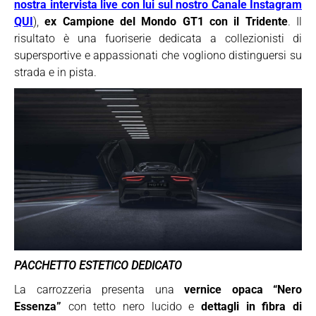
nostra intervista live con lui sul nostro Canale Instagram
QUI
),
ex Campione del Mondo GT1 con il Tridente
. Il
risultato è una fuoriserie dedicata a collezionisti di
supersportive e appassionati che vogliono distinguersi su
strada e in pista.
PACCHETTO ESTETICO DEDICATO
La carrozzeria presenta una
vernice opaca “Nero
Essenza”
con tetto nero lucido e
dettagli in fibra di