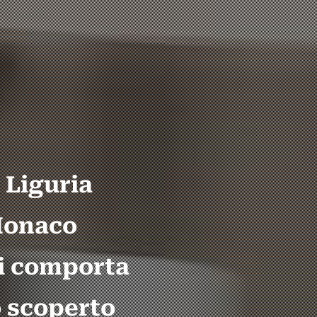
 Liguria
 Monaco
si comporta
o scoperto