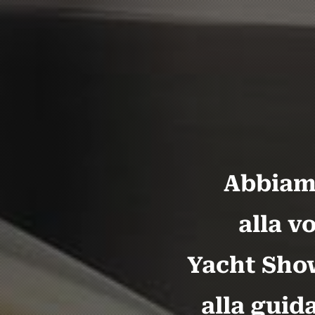
Abbiamo
alla v
Yacht Show
alla guid