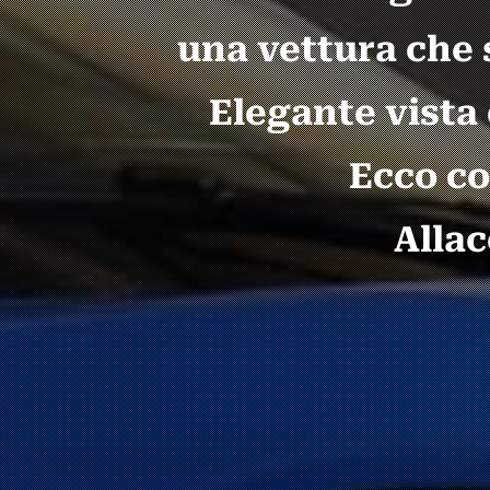
una vettura che 
Elegante vista 
Ecco co
Allac