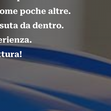
come poche altre.
ssuta da dentro.
erienza.
ttura!