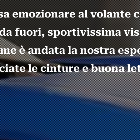
sa emozionare al volante 
da fuori, sportivissima vi
me è andata la nostra esp
ciate le cinture e buona le