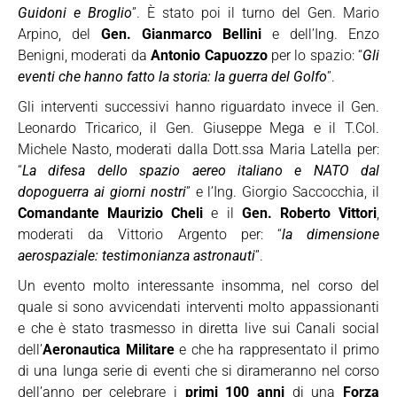
Guidoni e Broglio
”. È stato poi il turno del Gen. Mario
Arpino, del
Gen. Gianmarco Bellini
e dell’Ing. Enzo
Benigni, moderati da
Antonio Capuozzo
per lo spazio: “
Gli
eventi che hanno fatto la storia: la guerra del Golfo
”.
Gli interventi successivi hanno riguardato invece il Gen.
Leonardo Tricarico, il Gen. Giuseppe Mega e il T.Col.
Michele Nasto, moderati dalla Dott.ssa Maria Latella per:
“
La difesa dello spazio aereo italiano e NATO dal
dopoguerra ai giorni nostri
” e l’Ing. Giorgio Saccocchia, il
Comandante Maurizio Cheli
e il
Gen. Roberto Vittori
,
moderati da Vittorio Argento per: “
la dimensione
aerospaziale: testimonianza astronauti
”.
Un evento molto interessante insomma, nel corso del
quale si sono avvicendati interventi molto appassionanti
e che è stato trasmesso in diretta live sui Canali social
dell’
Aeronautica Militare
e che ha rappresentato il primo
di una lunga serie di eventi che si dirameranno nel corso
dell’anno per celebrare i
primi 100 anni
di una
Forza