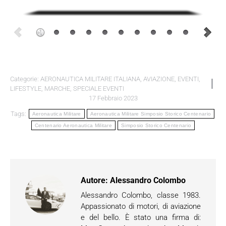
Categorie:
AERONAUTICA MILITARE ITALIANA
,
AVIAZIONE
,
EVENTI
,
LIFESTYLE
,
MARCHE
,
SPECIALE EVENTI
17 Febbraio 2023
Tags:
Aeronautica Militare
Aeronautica Militare Simposio Storico Centenario
Centenario Aeronautica Militare
Simposio Storico Centenario
Autore:
Alessandro Colombo
Alessandro Colombo, classe 1983.
Appassionato di motori, di aviazione
e del bello. È stato una firma di: