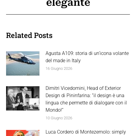
elegante
post:
Related Posts
Agusta A109: storia di un’icona volante
del made in Italy
16 Giugno 2026
Dimitri Vicedomini, Head of Exterior
Design di Pininfarina: “il design è una
lingua che permette di dialogare con il
Mondo!”
10 Giugno 2026
Luca Cordero di Montezemolo: simply