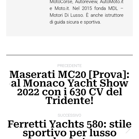
MotoCorse, Autoreview, AutoMoto.it
e Moto.it. Nel 2015 fonda MDL –
Motori Di Lusso. È anche istruttore
di guida sicura e sportiva.
Naviga
PRECEDENTE
tra
Maserati MC20 [Prova]:
al Monaco Yacht Show
i
Post
2022 con i 630 CV del
post
precedente:
Tridente!
SUCCESSIVO
Ferretti Yachts 580: stile
sportivo per lusso
Prossimo