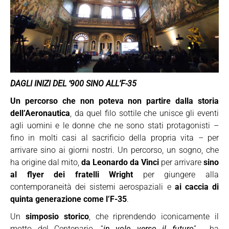
DAGLI INIZI DEL ‘900 SINO ALL’F-35
Un percorso che non poteva non partire
dalla storia
dell’Aeronautica
, da quel filo sottile che unisce gli eventi
agli uomini e le donne che ne sono stati protagonisti –
fino in molti casi al sacrificio della propria vita – per
arrivare sino ai giorni nostri. Un percorso, un sogno, che
ha origine dal mito,
da Leonardo da Vinci
per arrivare
sino
al flyer dei fratelli Wright
per giungere alla
contemporaneità dei sistemi aerospaziali e
ai caccia di
quinta generazione come l’F-35
.
Un
simposio storico
, che riprendendo iconicamente il
motto del Centenario, “
in volo verso il futuro
” , ha