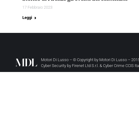
17 Febbraio 2023
Leggi
Motori Di Lusso – © Copyright by
Motori Di Lusso
– 2015
Cyber Security by
Firenet Ltd S.r.l.
&
Cyber Crime CCIS It