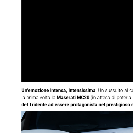
Un’emozione intensa, intensissima
. Un sussulto al c
la prima volta la
Maserati MC20
(in attesa di poterla
del Tridente ad essere protagonista nel prestigioso