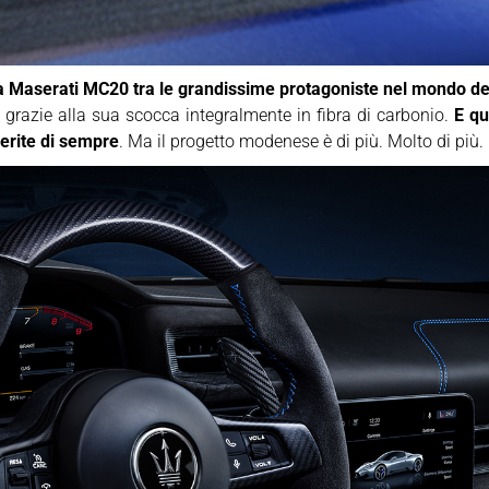
a Maserati MC20 tra le grandissime protagoniste nel mondo del
 grazie alla sua scocca integralmente in fibra di carbonio.
E qu
erite di sempre
. Ma il progetto modenese è di più. Molto di più.