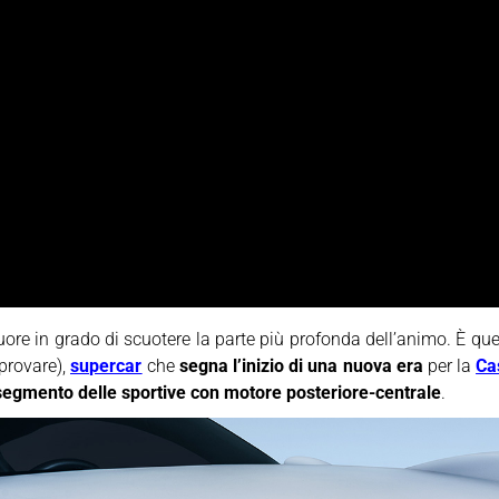
uore in grado di scuotere la parte più profonda dell’animo. È qu
 provare),
supercar
che
segna l’inizio di una nuova era
per la
Ca
 segmento delle sportive con motore posteriore-centrale
.