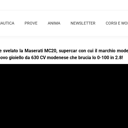
NAUTICA
PROVE
ANIMA
NEWSLETTER
CORSI E W
nte svelato la Maserati MC20, supercar con cui il marchio mod
ovo gioiello da 630 CV modenese che brucia lo 0-100 in 2.8!