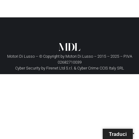
Motori Di Lusso – © Copyright by
Motori Di Lusso
– 2015 – 2025 – P.IVA
02682710039
Cyber Security by
Firenet Ltd S.r.l.
&
Cyber Crime CCIS Italy SRL
Traduci