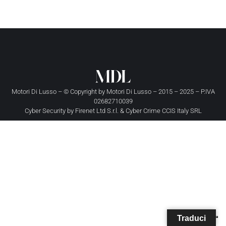
Motori Di Lusso – © Copyright by
Motori Di Lusso
– 2015 – 2025 – P.IVA
02682710039
Cyber Security by
Firenet Ltd S.r.l.
&
Cyber Crime CCIS Italy SRL
Traduci