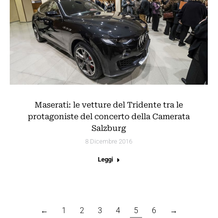
Maserati: le vetture del Tridente tra le
protagoniste del concerto della Camerata
Salzburg
8 Dicembre 2016
Leggi
←
1
2
3
4
5
6
→