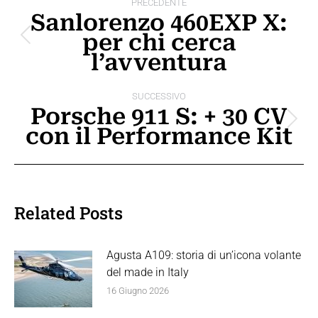
PRECEDENTE
tra
Sanlorenzo 460EXP X:
per chi cerca
i
Post
l’avventura
precedente:
post
SUCCESSIVO
Porsche 911 S: + 30 CV
Prossimo
con il Performance Kit
post:
Related Posts
Agusta A109: storia di un’icona volante
del made in Italy
16 Giugno 2026