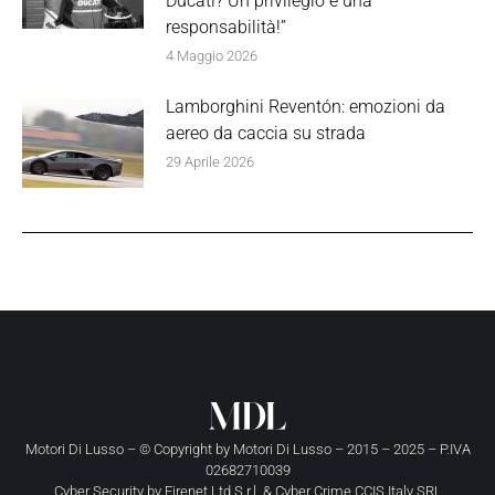
Ducati? Un privilegio e una
responsabilità!”
4 Maggio 2026
Lamborghini Reventón: emozioni da
aereo da caccia su strada
29 Aprile 2026
Motori Di Lusso – © Copyright by
Motori Di Lusso
– 2015 – 2025 – P.IVA
02682710039
Cyber Security by
Firenet Ltd S.r.l.
&
Cyber Crime CCIS Italy SRL