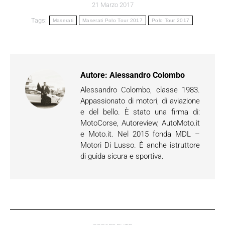
21 Marzo 2017
Tags:
Maserati
Maserati Polo Tour 2017
Polo Tour 2017
Autore:
Alessandro Colombo
Alessandro Colombo, classe 1983.
Appassionato di motori, di aviazione
e del bello. È stato una firma di:
MotoCorse, Autoreview, AutoMoto.it
e Moto.it. Nel 2015 fonda MDL –
Motori Di Lusso. È anche istruttore
di guida sicura e sportiva.
Naviga