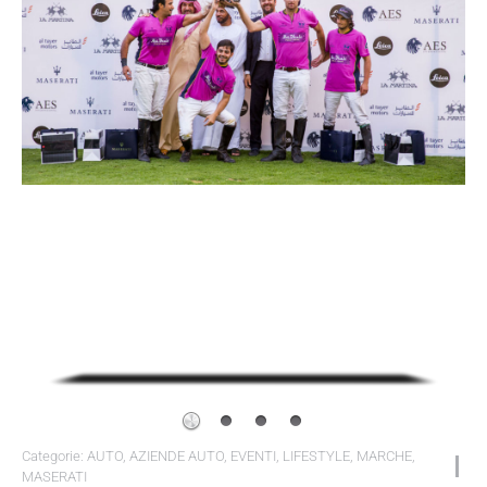
Categorie:
AUTO
,
AZIENDE AUTO
,
EVENTI
,
LIFESTYLE
,
MARCHE
,
MASERATI