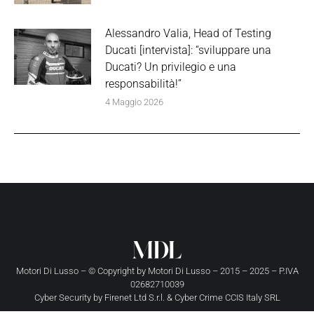
Alessandro Valia, Head of Testing
Ducati [intervista]: “sviluppare una
Ducati? Un privilegio e una
responsabilità!”
4 Maggio 2026
Motori Di Lusso – © Copyright by
Motori Di Lusso
– 2015 – 2025 – P.IVA
02682710039
Cyber Security by
Firenet Ltd S.r.l.
&
Cyber Crime CCIS Italy SRL