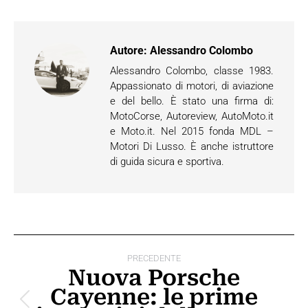
Autore:
Alessandro Colombo
Alessandro Colombo, classe 1983.
Appassionato di motori, di aviazione
e del bello. È stato una firma di:
MotoCorse, Autoreview, AutoMoto.it
e Moto.it. Nel 2015 fonda MDL –
Motori Di Lusso. È anche istruttore
di guida sicura e sportiva.
Naviga
PRECEDENTE
tra
Nuova Porsche
Cayenne: le prime
i
Post