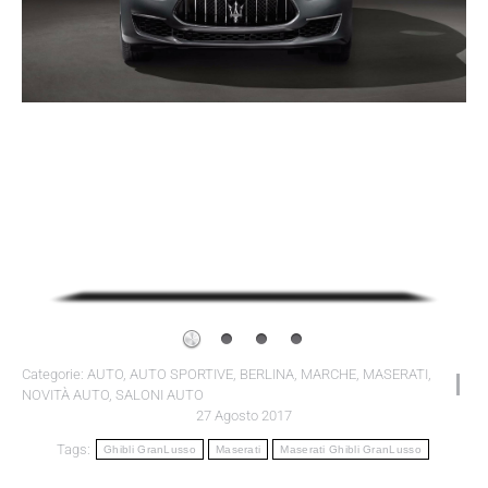
Categorie:
AUTO
,
AUTO SPORTIVE
,
BERLINA
,
MARCHE
,
MASERATI
,
NOVITÀ AUTO
,
SALONI AUTO
27 Agosto 2017
Tags:
Ghibli GranLusso
Maserati
Maserati Ghibli GranLusso