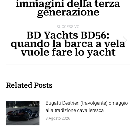
immagini della terza
post
precedente:
generazione
SUCCESSIVO
BD Yachts BD56:
quando la barca a vela
Prossimo
vuole fare lo yacht
post:
Related Posts
Bugatti Destrier: (travolgente) omaggio
alla tradizione cavalleresca
8 Agosto 2026