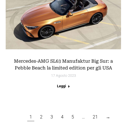
Mercedes-AMG SL63 Manufaktur Big Sur: a
Pebble Beach la limited edition per gli USA
17 Agosto 2023
Leggi
1
2
3
4
5
…
21
→