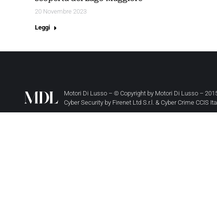
20 Novembre 2023
Leggi
Motori Di Lusso – © Copyright by
Motori Di Lusso
– 2015
Cyber Security by
Firenet Ltd S.r.l.
&
Cyber Crime CCIS It