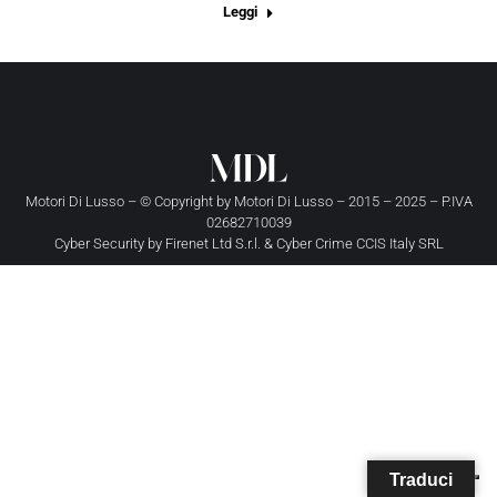
Leggi
Motori Di Lusso – © Copyright by
Motori Di Lusso
– 2015 – 2025 – P.IVA
02682710039
Cyber Security by
Firenet Ltd S.r.l.
&
Cyber Crime CCIS Italy SRL
Traduci