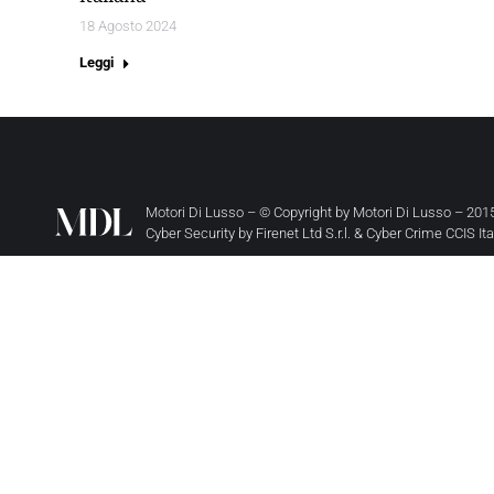
18 Agosto 2024
Leggi
Motori Di Lusso – © Copyright by
Motori Di Lusso
– 2015
Cyber Security by
Firenet Ltd S.r.l.
&
Cyber Crime CCIS It