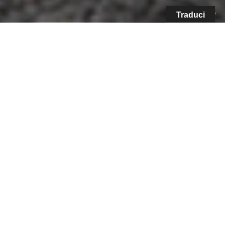
Traduci
Denison Yachting e Aston Martin hanno
presentato al Fort Lauderdale International
Boat Show 2025 due Vanquish uniche
denominate ‘
Above
’ e ‘
Beyond
’
Da sempre
le
automobili
della
Casa di Gaydon
sono universalmente riconosciute per
rappresentare un mix perfetto tra eleganza e
sportività
. Questo è sempre stato il ‘sentimento’
comune del pubblico, degli appassionati e di chi
conosce le vetture del costruttore britannico. Ed
evidentemente
devono pensarla così anche
quelli di Denison Yachting
, che per omaggiare