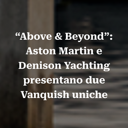
“Above & Beyond”:
Aston Martin e
Denison Yachting
presentano due
Vanquish uniche