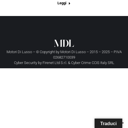
Leggi
Motori Di Lusso – © Copyright by
Motori Di Lusso
– 2015 – 2025 – P.IVA
02682710039
Cyber Security by
Firenet Ltd S.r.l.
&
Cyber Crime CCIS Italy SRL
Traduci