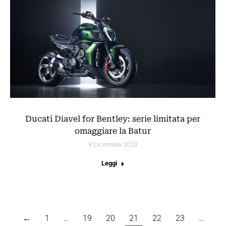
Ducati Diavel for Bentley: serie limitata per
omaggiare la Batur
9 Dicembre 2023
Leggi
←
1
…
19
20
21
22
23
…