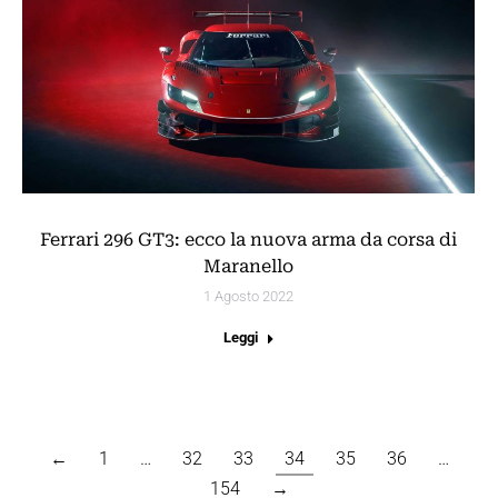
Ferrari 296 GT3: ecco la nuova arma da corsa di
Maranello
1 Agosto 2022
Leggi
←
1
…
32
33
34
35
36
…
154
→