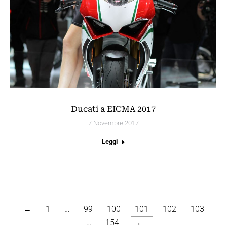
Ducati a EICMA 2017
7 Novembre 2017
Leggi
←
1
…
99
100
101
102
103
…
154
→