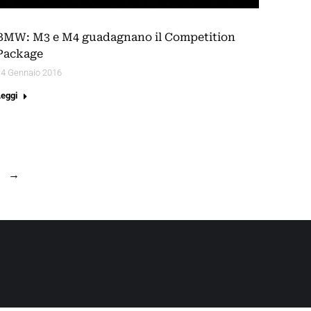
BMW: M3 e M4 guadagnano il Competition
Package
14 Gennaio 2016
Leggi
→