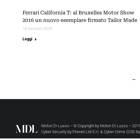
Ferrari California T: al Bruxelles Motor Show
2016 un nuovo esemplare firmato Tailor Made
18 Gennaio 2016
Leggi
←
Motori Di Lusso – © Copyright by
Motori Di Lusso
– 2015
Cyber Security by
Firenet Ltd S.r.l.
&
Cyber Crime CCIS It