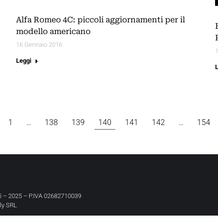
Alfa Romeo 4C: piccoli aggiornamenti per il
modello americano
16 Gennaio 2016
Leggi
1
…
138
139
140
141
142
…
154
 – 2025 – P.IVA 02682710039
aly SRL