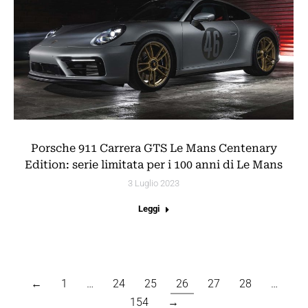
Porsche 911 Carrera GTS Le Mans Centenary
Edition: serie limitata per i 100 anni di Le Mans
3 Luglio 2023
Leggi
←
1
…
24
25
26
27
28
…
154
→