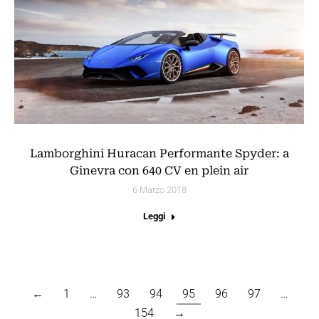
Lamborghini Huracan Performante Spyder: a
Ginevra con 640 CV en plein air
6 Marzo 2018
Leggi
←
1
…
93
94
95
96
97
…
154
→