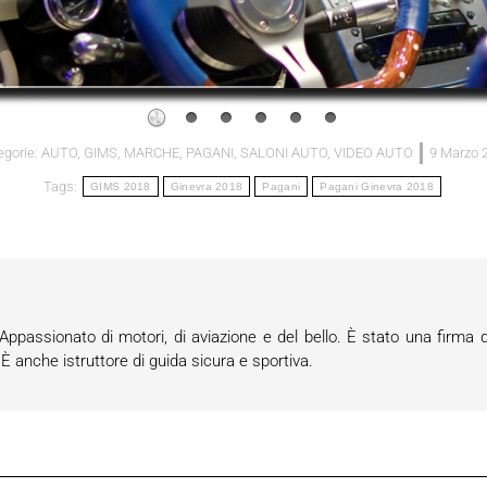
egorie:
AUTO
,
GIMS
,
MARCHE
,
PAGANI
,
SALONI AUTO
,
VIDEO AUTO
9 Marzo 
Tags:
GIMS 2018
Ginevra 2018
Pagani
Pagani Ginevra 2018
passionato di motori, di aviazione e del bello. È stato una firma d
anche istruttore di guida sicura e sportiva.