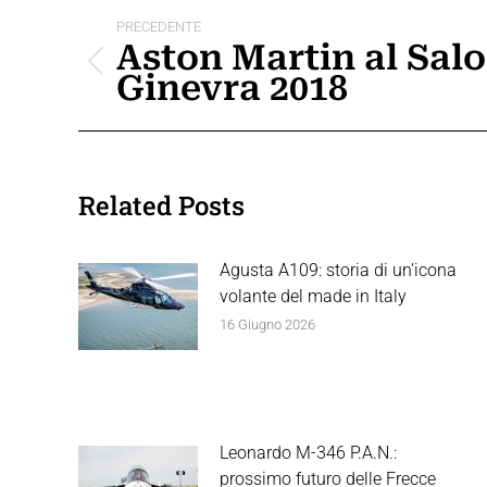
Naviga
PRECEDENTE
tra
Aston Martin al Salo
Post
Ginevra 2018
i
precedente:
post
Related Posts
Agusta A109: storia di un’icona
volante del made in Italy
16 Giugno 2026
Leonardo M-346 P.A.N.:
prossimo futuro delle Frecce