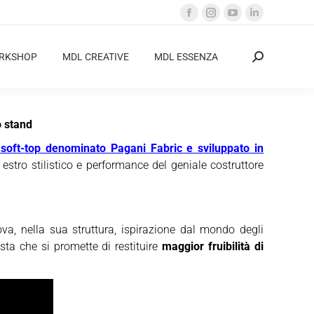
Facebook
Instagram
YouTube
Linkedin
page
page
page
page
opens
opens
opens
opens
ORKSHOP
MDL CREATIVE
MDL ESSENZA
Cerca:
in
in
in
in
new
new
new
new
window
window
window
window
o stand
 soft-top denominato Pagani Fabric e sviluppato in
stro stilistico e performance del geniale costruttore
va, nella sua struttura, ispirazione dal mondo degli
sta che si promette di restituire
maggior fruibilità di