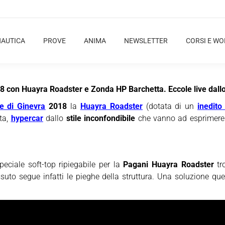
NAUTICA
PROVE
ANIMA
NEWSLETTER
CORSI E W
18 con Huayra Roadster e Zonda HP Barchetta. Eccole live dall
e di Ginevra
2018
la
Huayra Roadster
(dotata di un
inedito
ta,
hypercar
dallo
stile inconfondibile
che vanno ad esprimere e
peciale soft-top ripiegabile per la
Pagani Huayra Roadster
tro
suto segue infatti le pieghe della struttura. Una soluzione que