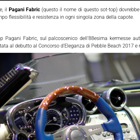
, il
Pagani Fabric
(questo il nome di questo sot-top) dovrebbe o
po flessibilità e resistenza in ogni singola zona della capote.
op Pagani Fabric, sul palcoscenico dell’88esima kermesse aut
ortata al debutto al Concorso d’Eleganza di Pebble Beach 2017 e r