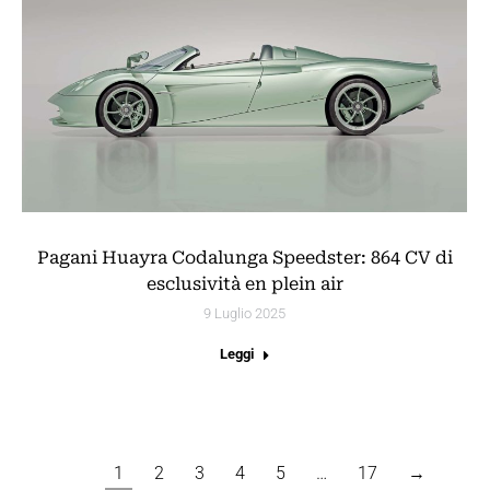
Pagani Huayra Codalunga Speedster: 864 CV di
esclusività en plein air
9 Luglio 2025
Leggi
1
2
3
4
5
…
17
→