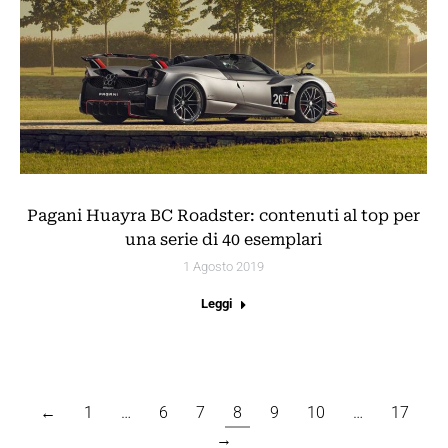
Pagani Huayra BC Roadster: contenuti al top per
una serie di 40 esemplari
1 Agosto 2019
Leggi
←
1
…
6
7
8
9
10
…
17
→