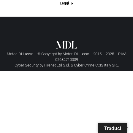
Leggi
Motori Di Lusso – © Copyright by
Motori Di Lusso
– 2015 – 2025 – P.IVA
02682710039
Cyber Security by
Firenet Ltd S.r.l.
&
Cyber Crime CCIS Italy SRL
Traduci