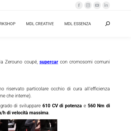
Facebook
Instagram
YouTube
Linkedin
page
page
page
page
opens
opens
opens
opens
ORKSHOP
MDL CREATIVE
MDL ESSENZA
Cerca:
in
in
in
in
new
new
new
new
window
window
window
window
ella Zerouno coupé,
supercar
con cromosomi comuni
o riservato particolare occhio di cura all’efficienza
rne che interne).
n grado di sviluppare
610 CV di potenza
e
560 Nm di
/h di velocità massima
.