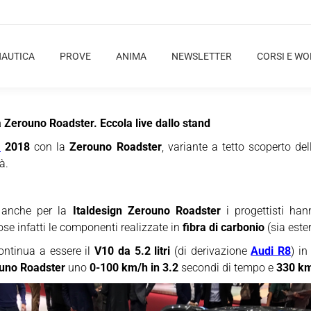
NAUTICA
PROVE
ANIMA
NEWSLETTER
CORSI E W
a Zerouno Roadster. Eccola live dallo stand
a
2018
con la
Zerouno Roadster
, variante a tetto scoperto d
à.
, anche per la
Italdesign Zerouno Roadster
i progettisti hann
se infatti le componenti realizzate in
fibra di carbonio
(sia este
ntinua a essere il
V10 da 5.2 litri
(di derivazione
Audi R8
) i
ouno Roadster
uno
0-100 km/h in 3.2
secondi di tempo e
330 km