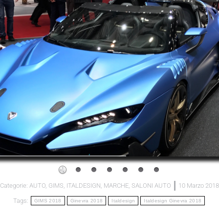
Categorie:
AUTO
,
GIMS
,
ITALDESIGN
,
MARCHE
,
SALONI AUTO
10 Marzo 2018
Tags:
GIMS 2018
Ginevra 2018
Italdesign
Italdesign Ginevra 2018