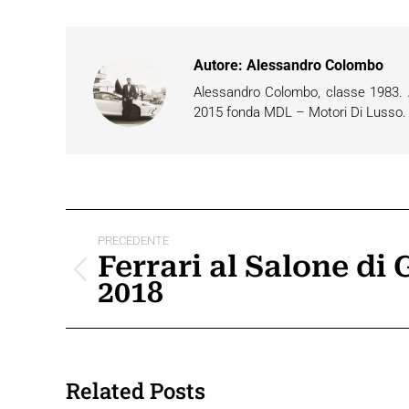
Autore:
Alessandro Colombo
Alessandro Colombo, classe 1983. Ap
2015 fonda MDL – Motori Di Lusso. È 
Naviga
PRECEDENTE
tra
Ferrari al Salone di
Post
2018
i
precedente:
post
Related Posts