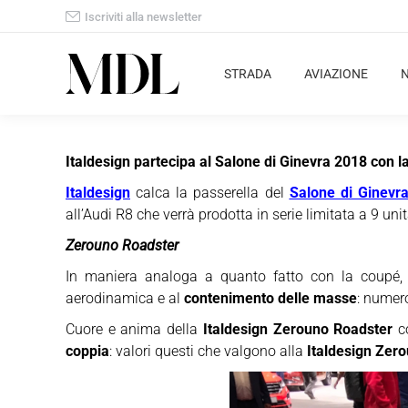
Iscriviti alla newsletter
STRADA
AVIAZIONE
Italdesign partecipa al Salone di Ginevra 2018 con l
Italdesign
calca la passerella del
Salone di Ginevr
all’Audi R8 che verrà prodotta in serie limitata a 9 unit
Zerouno Roadster
In maniera analoga a quanto fatto con la coupé
aerodinamica e al
contenimento delle masse
: numero
Cuore e anima della
Italdesign Zerouno Roadster
co
coppia
: valori questi che valgono alla
Italdesign Zer