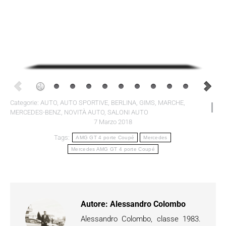
Categorie:
AUTO
,
AUTO SPORTIVE
,
BERLINA
,
GIMS
,
MARCHE
,
MERCEDES-BENZ
,
NOVITÀ AUTO
,
SALONI AUTO
7 Marzo 2018
Tags:
AMG GT 4 porte Coupé
Mercedes
Mercedes AMG GT 4 porte Coupé
Autore:
Alessandro Colombo
Alessandro Colombo, classe 1983.