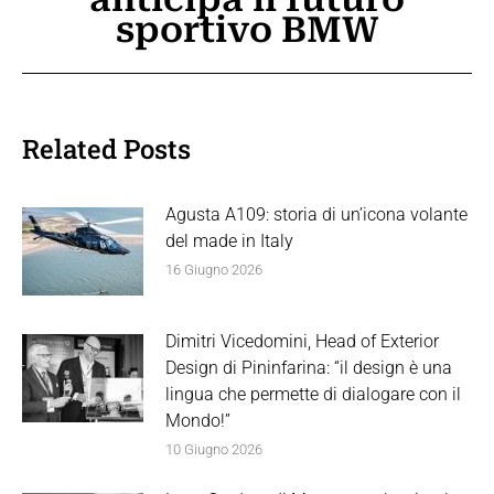
post:
sportivo BMW
Related Posts
Agusta A109: storia di un’icona volante
del made in Italy
16 Giugno 2026
Dimitri Vicedomini, Head of Exterior
Design di Pininfarina: “il design è una
lingua che permette di dialogare con il
Mondo!”
10 Giugno 2026