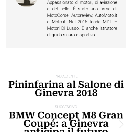
Appassionato di motori, di aviazione
e del bello. È stato una firma di:
MotoCorse, Autoreview, AutoMoto.it
e Moto.it. Nel 2015 fonda MDL –
Motori Di Lusso. È anche istruttore
di guida sicura e sportiva.
Naviga
PRECEDENTE
tra
Pininfarina al Salone di
Post
Ginevra 2018
i
precedente:
post
SUCCESSIVO
BMW Concept M8 Gran
Coupé: a Ginevra
Prossimo
anticipa il futuro