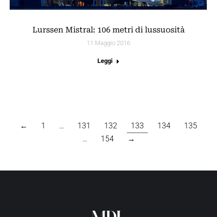
Lurssen Mistral: 106 metri di lussuosità
11 Maggio 2016
Leggi
←
1
…
131
132
133
134
135
…
154
→