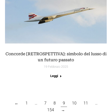
Concorde [RETROSPETTIVA]: simbolo del lusso di
un futuro passato
19 Febbraio 2025
Leggi
←
1
…
7
8
9
10
11
…
154
→